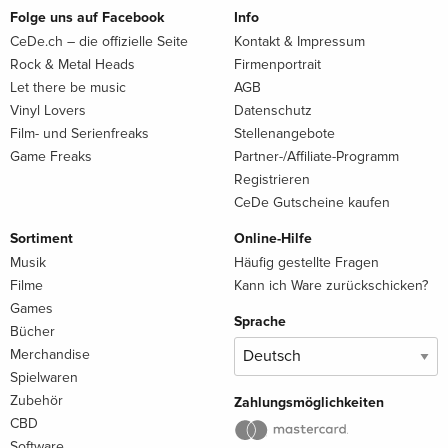
Folge uns auf Facebook
Info
CeDe.ch – die offizielle Seite
Kontakt & Impressum
Rock & Metal Heads
Firmenportrait
Let there be music
AGB
Vinyl Lovers
Datenschutz
Film- und Serienfreaks
Stellenangebote
Game Freaks
Partner-/Affiliate-Programm
Registrieren
CeDe Gutscheine kaufen
Sortiment
Online-Hilfe
Musik
Häufig gestellte Fragen
Filme
Kann ich Ware zurückschicken?
Games
Sprache
Bücher
Merchandise
Spielwaren
Zubehör
Zahlungsmöglichkeiten
CBD
Software