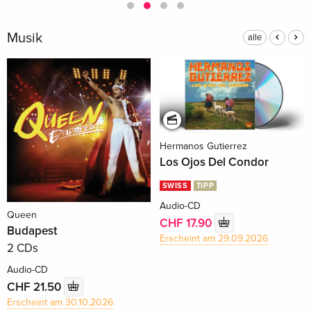
Musik
alle
Hermanos Gutierrez
Los Ojos Del Condor
SWISS
TIPP
Audio-CD
Queen
CHF 17.90
Budapest
Erscheint am 29.09.2026
2 CDs
Audio-CD
CHF 21.50
Erscheint am 30.10.2026