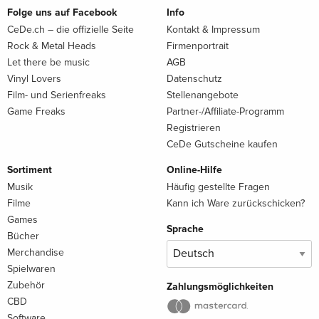
Folge uns auf Facebook
Info
CeDe.ch – die offizielle Seite
Kontakt & Impressum
Rock & Metal Heads
Firmenportrait
Let there be music
AGB
Vinyl Lovers
Datenschutz
Film- und Serienfreaks
Stellenangebote
Game Freaks
Partner-/Affiliate-Programm
Registrieren
CeDe Gutscheine kaufen
Sortiment
Online-Hilfe
Musik
Häufig gestellte Fragen
Filme
Kann ich Ware zurückschicken?
Games
Sprache
Bücher
Merchandise
Spielwaren
Zubehör
Zahlungsmöglichkeiten
CBD
Software