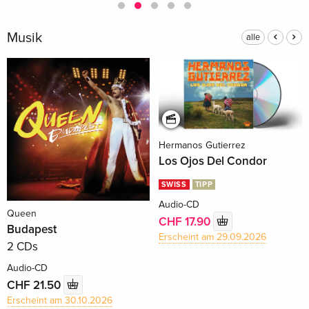
Musik
alle
Hermanos Gutierrez
Los Ojos Del Condor
SWISS
TIPP
Audio-CD
Queen
CHF 17.90
Budapest
Erscheint am 29.09.2026
2 CDs
Audio-CD
CHF 21.50
Erscheint am 30.10.2026